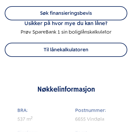
Søk finansieringsbevis
Usikker på hvor mye du kan låne?
Prøv SpareBank 1 sin boliglånskalkulator
Til lånekalkulatoren
Nøkkelinformasjon
BRA:
Postnummer:
2
537
m
6655
Vindøla