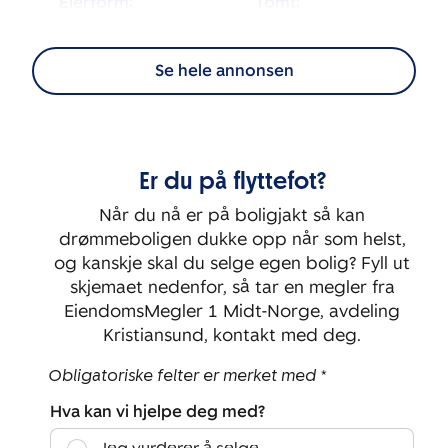
Eierform:
Tomt:
2
Selveier
389 400
m
Se hele annonsen
Energimerking:
BRA-i:
2
209
m
G
Byggeår:
Rom:
Er du på flyttefot?
1879
6
Når du nå er på boligjakt så kan
Soverom:
drømmeboligen dukke opp når som helst,
4
og kanskje skal du selge egen bolig? Fyll ut
skjemaet nedenfor, så tar en megler fra
EiendomsMegler 1 Midt-Norge, avdeling
Kristiansund, kontakt med deg.
Obligatoriske felter er merket med *
Hva kan vi hjelpe deg med?