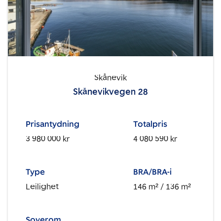
Skånevik
Skånevikvegen 28
Prisantydning
Totalpris
3 980 000 kr
4 080 590 kr
Type
BRA/BRA-i
Leilighet
146 m²
/ 136 m²
Soverom