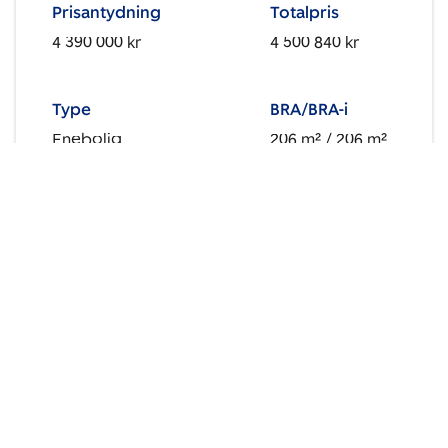
Prisantydning
Totalpris
4 390 000 kr
4 500 840 kr
Type
BRA/BRA-i
Enebolig
206 m²
/ 206 m²
Soverom
3
Viser
1
-
3
av
15
boliger
1
2
3
Neste