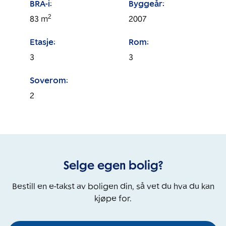
BRA-i:
Byggeår:
2
83
m
2007
Etasje:
Rom:
3
3
Soverom:
2
Selge egen bolig?
Bestill en e-takst av boligen din, så vet du hva du kan
kjøpe for.