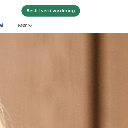
Bestill verdivurdering
al
Mer