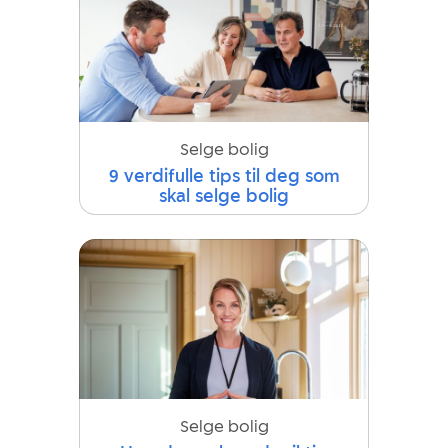
Selge bolig
9 verdifulle tips til deg som
skal selge bolig
Selge bolig