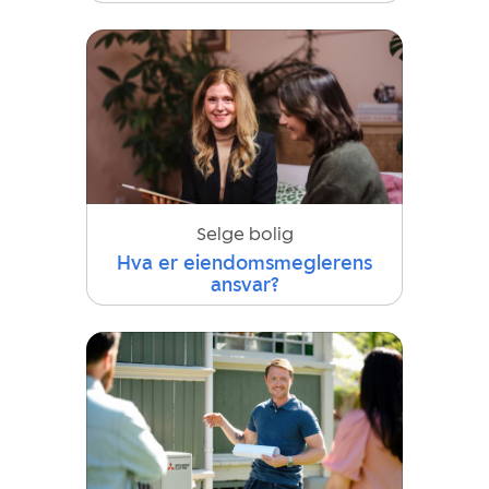
Selge bolig
Hva er eiendomsmeglerens
ansvar?