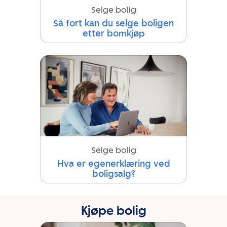
Selge bolig
Så fort kan du selge boligen
etter bomkjøp
Selge bolig
Hva er egenerklæring ved
boligsalg?
Kjøpe bolig