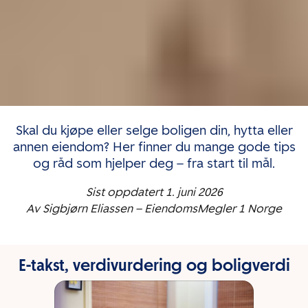
Skal du kjøpe eller selge boligen din, hytta eller
annen eiendom? Her finner du mange gode tips
og råd som hjelper deg – fra start til mål.
Sist oppdatert 1. juni 2026
Av Sigbjørn Eliassen – EiendomsMegler 1 Norge
E-takst, verdivurdering og boligverdi