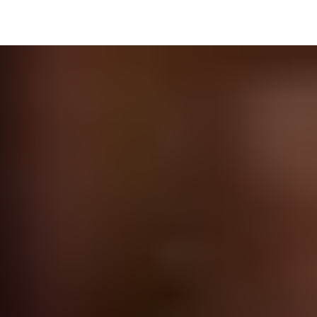
Gå til innholdet