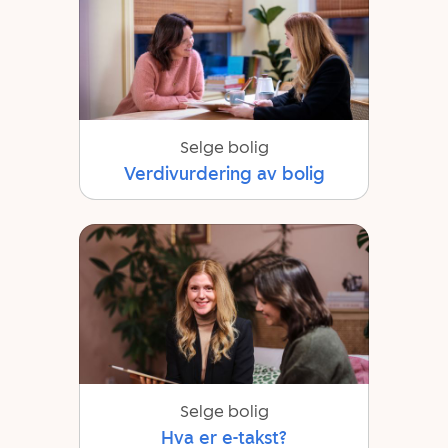
Selge bolig
Verdivurdering av bolig
Selge bolig
Hva er e-takst?