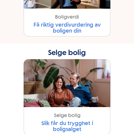
Boligverdi
Få riktig verdivurdering av
boligen din
Selge bolig
Selge bolig
Slik får du trygghet i
boligsalget