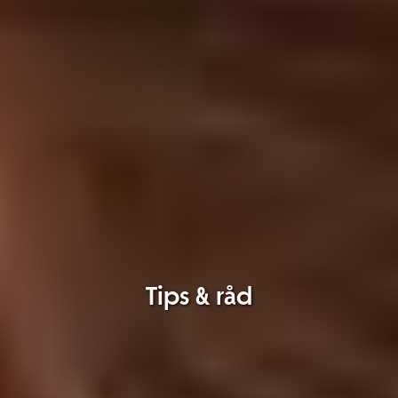
Tips & råd