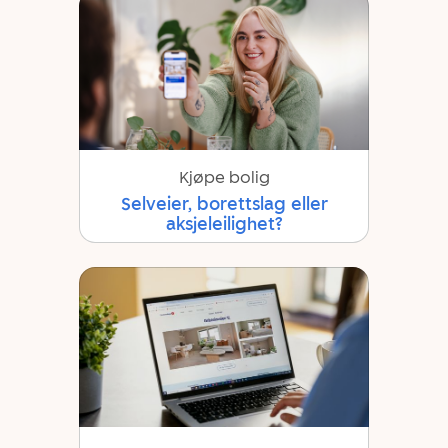
Kjøpe bolig
Selveier, borettslag eller
aksjeleilighet?