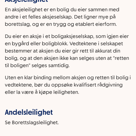
En aksjeleilighet er en bolig du eier sammen med
andre i et felles aksjeselskap. Det ligner mye på
borettslag, og er en trygg og etablert eierform.
Du eier en aksje i et boligaksjeselskap, som igjen eier
en bygård eller boligblokk. Vedtektene i selskapet
bestemmer at aksjen du eier gir rett til akkurat din
bolig, og at den aksjen ikke kan selges uten at "retten
til boligen" selges samtidig.
Uten en klar binding mellom aksjen og retten til bolig i
vedtektene, bør du oppsøke kvalifisert rådgivning
eller la være å kjøpe leiligheten.
Andelsleilighet
Se Borettslagsleilighet.