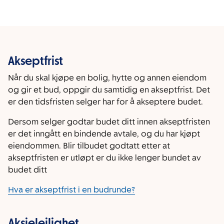
Akseptfrist
Når du skal kjøpe en bolig, hytte og annen eiendom
og gir et bud, oppgir du samtidig en akseptfrist. Det
er den tidsfristen selger har for å akseptere budet.
Dersom selger godtar budet ditt innen akseptfristen
er det inngått en bindende avtale, og du har kjøpt
eiendommen. Blir tilbudet godtatt etter at
akseptfristen er utløpt er du ikke lenger bundet av
budet ditt
Hva er akseptfrist i en budrunde?
Aksjeleilighet