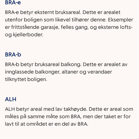
BRA-e
BRA-e betyr eksternt bruksareal. Dette er arealet
utenfor boligen som likevel tilhører denne. Eksempler
er frittstående garasje, felles gang, og eksterne lofts-
og kjellerboder.
BRA-b
BRA-b betyr bruksareal balkong. Dette er arealet av
innglassede balkonger, altaner og verandaer
tilknyttet boligen.
ALH
ALH betyr areal med lav takhøyde. Dette er areal som
måles på samme måte som BRA, men der taket er for
lavt til at området er en del av BRA.