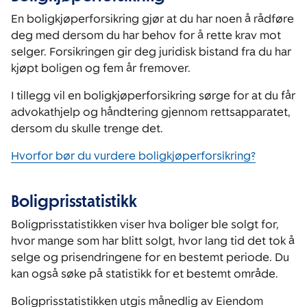
En boligkjøperforsikring gjør at du har noen å rådføre
deg med dersom du har behov for å rette krav mot
selger. Forsikringen gir deg juridisk bistand fra du har
kjøpt boligen og fem år fremover.
I tillegg vil en boligkjøperforsikring sørge for at du får
advokathjelp og håndtering gjennom rettsapparatet,
dersom du skulle trenge det.
Hvorfor bør du vurdere boligkjøperforsikring?
Boligprisstatistikk
Boligprisstatistikken viser hva boliger ble solgt for,
hvor mange som har blitt solgt, hvor lang tid det tok å
selge og prisendringene for en bestemt periode. Du
kan også søke på statistikk for et bestemt område.
Boligprisstatistikken utgis månedlig av Eiendom