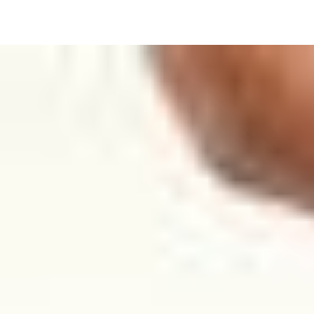
Gå til innholdet