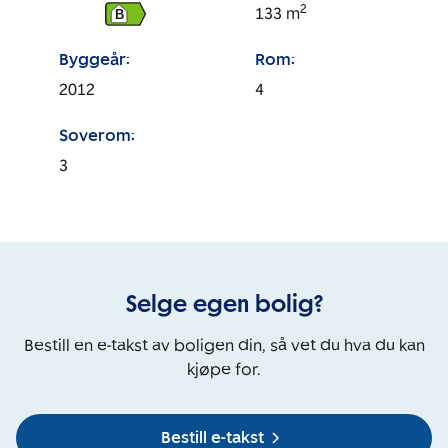
2
133
m
B
Byggeår:
Rom:
2012
4
Soverom:
3
Selge egen bolig?
Bestill en e-takst av boligen din, så vet du hva du kan
kjøpe for.
Bestill e-takst