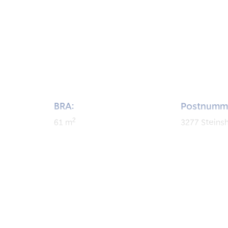
BRA:
Postnumm
2
61
m
3277
Steins
BRA-i:
Byggeår:
2
53
m
1972