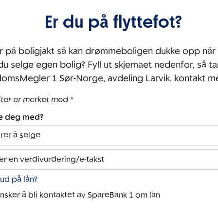
Er du på flyttefot?
r på boligjakt så kan drømmeboligen dukke opp når 
 du selge egen bolig? Fyll ut skjemaet nedenfor, så ta
omsMegler 1 Sør-Norge, avdeling Larvik, kontakt m
lter er merket med *
pe deg med?
rer å selge
er en verdivurdering/e-takst
bud på lån?
ønsker å bli kontaktet av SpareBank 1 om lån