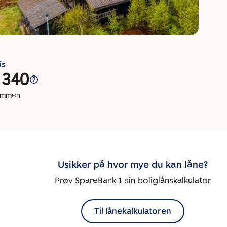
is
 340
dommen
Usikker på hvor mye du kan låne?
Prøv SpareBank 1 sin boliglånskalkulator
Til lånekalkulatoren