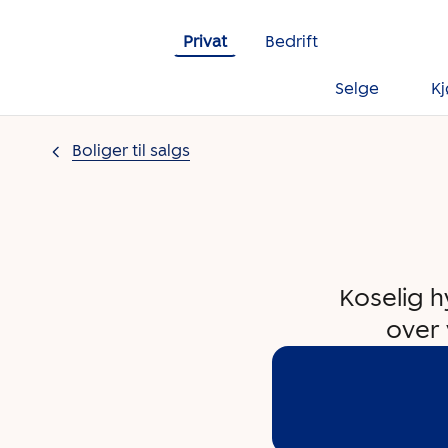
Gå til innholdet
Privat
Bedrift
Selge
K
Boliger til salgs
Koselig h
over 