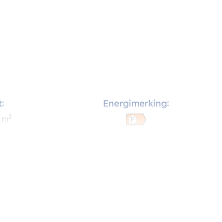
:
Energimerking:
2
m
F
:
Soverom:
3