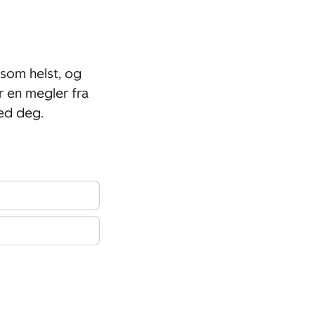
som helst, og
r en megler fra
ed deg.