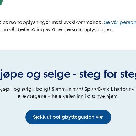
ine personopplysninger med uvedkommende.
Se vår perso
 om vår behandling av dine personopplysninger.
jøpe og selge - steg for st
 kjøpe og selge bolig? Sammen med SpareBank 1 hjelper v
alle stegene – hele veien inn i ditt nye hjem.
Sjekk ut boligbytteguiden vår