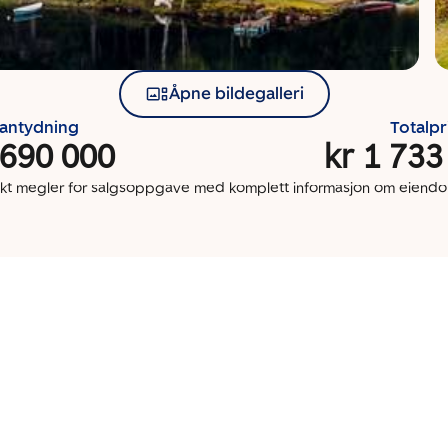
Åpne bildegalleri
santydning
Totalpr
 690 000
kr 1 733
kt megler for salgsoppgave med komplett informasjon om eien