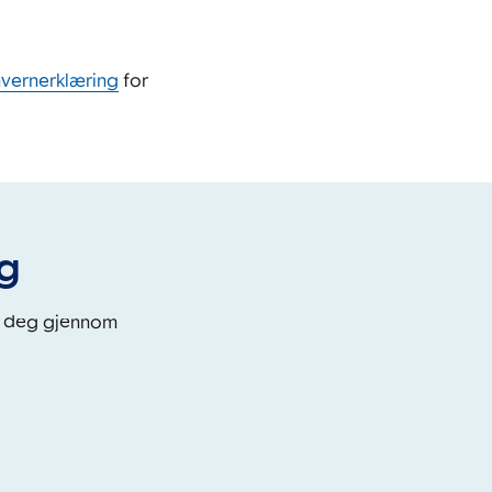
nvernerklæring
for
eg
i deg gjennom