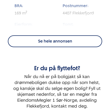
BRA:
Postnummer:
2
169
m
4407
Flekkefjord
Eierform:
Tomt:
2
Eierseksjon
2 134
m
Se hele annonsen
Energimerking:
BRA-i:
2
151
m
B
Byggeår:
Etasje:
Er du på flyttefot?
2011
3
Når du nå er på boligjakt så kan
Rom:
Soverom:
drømmeboligen dukke opp når som helst,
6
3
og kanskje skal du selge egen bolig? Fyll ut
skjemaet nedenfor, så tar en megler fra
EiendomsMegler 1 Sør-Norge, avdeling
Flekkefjord, kontakt med deg.