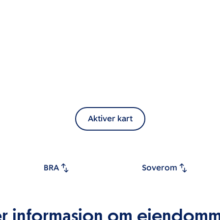
Aktiver kart
BRA
Soverom
r informasjon om eiendom