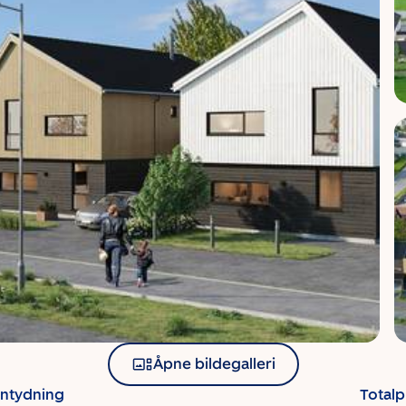
Åpne bildegalleri
antydning
Totalp