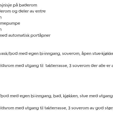
usjnisje på baderom

derom og deler av entre



armepumpe



e med automatisk portåpner

, vask/bod med egen bi-inngang, soverom, åpen stue-kjøkk
ldsrom med utgang til  takterrasse, 3 soverom der alle er a
k/bod med egen bi-inngang, bad, kjøkken, stue med utgang t
ldsrom med utgang til takterrasse, 3 soverom av god størr