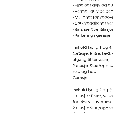
- Fliselagt gulv og d
- Varme i gulv på ba
- Mulighet for vedovn
- 1 stk vegghengt v
- Balansert ventilasjon
- Parkering i garasj
Innhold bolig 1 og 4:

1.etasje: Entre, bad
utgang til terrasse,   

2.etasje: Stue/oppho
bad og bod.

Garasje

Innhold bolig 2 og 3:

1.etasje : Entre, vas
for ekstra soverom).

2.etasje: Stue/oppho