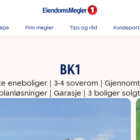
jøpe
Finn megler
Tips og råd
Kundeport
BK1
tte eneboliger | 3-4 soverom | Gjennom
planløsninger | Garasje | 3 boliger solgt