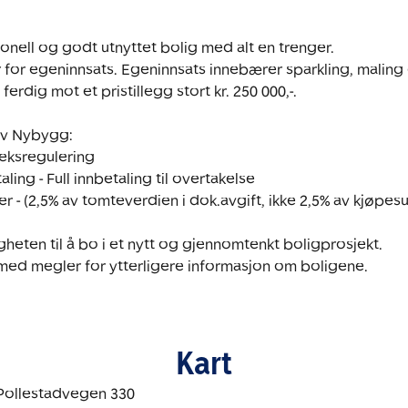
onell og godt utnyttet bolig med alt en trenger.

r for egeninnsats. Egeninnsats innebærer sparkling, maling 
erdig mot et pristillegg stort kr. 250 000,-.

v Nybygg:

deksregulering

ing - Full innbetaling til overtakelse

r - (2,5% av tomteverdien i dok.avgift, ikke 2,5% av kjøpes
gheten til å bo i et nytt og gjennomtenkt boligprosjekt. 

Kart