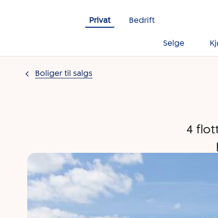
Gå til innholdet
Privat
Bedrift
Selge
K
Boliger til salgs
4 flo