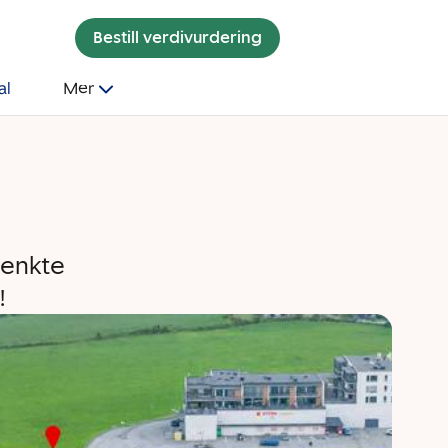
Bestill verdivurdering
al
Mer
tenkte
!