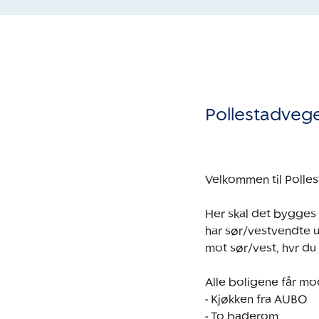
Pollestadveg
Velkommen til Polles
Her skal det bygges 
har sør/vestvendte 
mot sør/vest, hvr du 
Alle boligene får m
- Kjøkken fra AUBO

- To baderom
