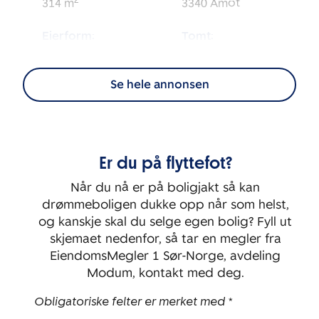
2
314
m
3340
Åmot
Eierform:
Tomt:
2
Selveier
1 249
m
Se hele annonsen
Energimerking:
BRA-i:
2
199
m
C
Byggeår:
Rom:
Er du på flyttefot?
2005
7
Når du nå er på boligjakt så kan
Soverom:
drømmeboligen dukke opp når som helst,
4
og kanskje skal du selge egen bolig? Fyll ut
skjemaet nedenfor, så tar en megler fra
EiendomsMegler 1 Sør-Norge, avdeling
Modum, kontakt med deg.
Obligatoriske felter er merket med *