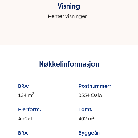
Visning
Henter visninger...
Nøkkelinformasjon
BRA:
Postnummer:
2
134
m
0554
Oslo
Eierform:
Tomt:
2
Andel
402
m
BRA-i:
Byggeår: