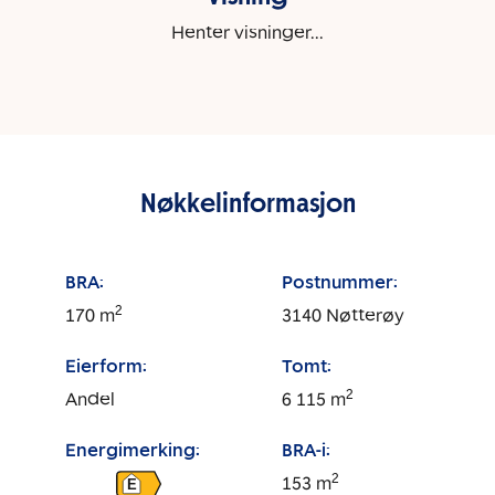
Henter visninger...
Nøkkelinformasjon
BRA:
Postnummer:
2
170
m
3140
Nøtterøy
Eierform:
Tomt:
2
Andel
6 115
m
Energimerking:
BRA-i:
2
153
m
E