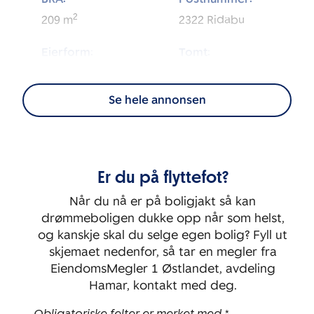
2
209
m
2322
Ridabu
Eierform:
Tomt:
2
Selveier
1 030
m
Se hele annonsen
Energimerking:
BRA-i:
2
180
m
D
Byggeår:
Rom:
Er du på flyttefot?
1957
4
Når du nå er på boligjakt så kan
Soverom:
drømmeboligen dukke opp når som helst,
4
og kanskje skal du selge egen bolig? Fyll ut
skjemaet nedenfor, så tar en megler fra
EiendomsMegler 1 Østlandet, avdeling
Hamar, kontakt med deg.
Obligatoriske felter er merket med *