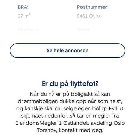
BRA:
Postnummer:
2
37
m
0461
Oslo
Eierform:
Tomt:
2
Eierseksjon
819
m
Se hele annonsen
Energimerking:
BRA-i:
2
G - Rød
33
m
Byggeår:
Etasje:
Er du på flyttefot?
1919
1
Når du nå er på boligjakt så kan
Rom:
Soverom:
drømmeboligen dukke opp når som helst,
2
1
og kanskje skal du selge egen bolig? Fyll ut
skjemaet nedenfor, så tar en megler fra
EiendomsMegler 1 Østlandet, avdeling Oslo
Torshov, kontakt med deg.