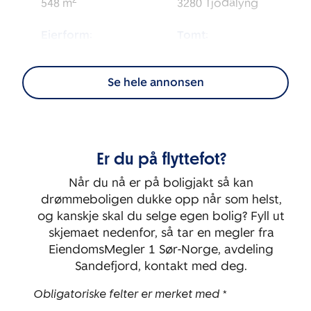
2
548
m
3280
Tjodalyng
Eierform:
Tomt:
2
Selveier
4 848
m
Se hele annonsen
Energimerking:
BRA-i:
2
158
m
G
Byggeår:
Etasje:
Er du på flyttefot?
1750
2
Når du nå er på boligjakt så kan
Soverom:
drømmeboligen dukke opp når som helst,
2
og kanskje skal du selge egen bolig? Fyll ut
skjemaet nedenfor, så tar en megler fra
EiendomsMegler 1 Sør-Norge, avdeling
Sandefjord, kontakt med deg.
Obligatoriske felter er merket med *