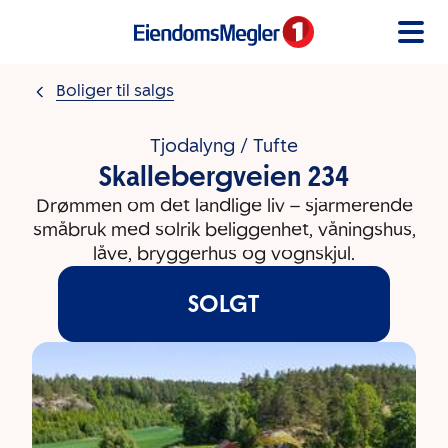
Gå til innholdet
Boliger til salgs
Tjodalyng / Tufte
Skallebergveien 234
Drømmen om det landlige liv – sjarmerende
småbruk med solrik beliggenhet, våningshus,
låve, bryggerhus og vognskjul.
SOLGT