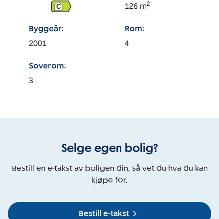
2
126
m
C
Byggeår:
Rom:
2001
4
Soverom:
3
Selge egen bolig?
Bestill en e-takst av boligen din, så vet du hva du kan
kjøpe for.
Bestill e-takst