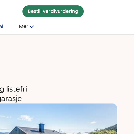
Bestill verdivurdering
al
Mer
listefri
garasje