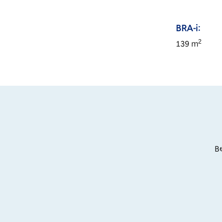
BRA-i:
2
139
m
Be