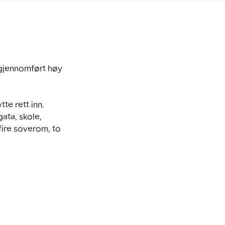
gjennomført høy 
te rett inn. 
ata, skole, 
ire soverom, to 