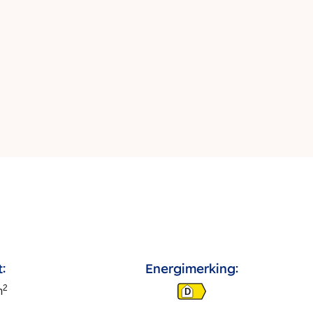
:
Energimerking:
2
m
D