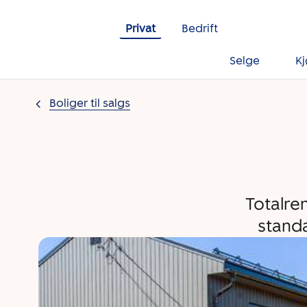
Gå til innholdet
Privat
Bedrift
Selge
K
Boliger til salgs
Totalre
standa