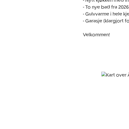
- Nytt kjøkken med i
- To nye bad fra 2026,
- Gulvvarme i hele kje
- Garasje (klargjort f
Velkommen!