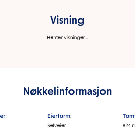
Visning
Henter visninger...
Nøkkelinformasjon
er:
Eierform:
Tomt
Selveier
824