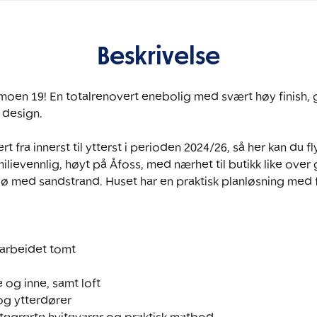
Beskrivelse
oen 19! En totalrenovert enebolig med svært høy finish, 
 design.

 fra innerst til ytterst i perioden 2024/26, så her kan du flyt
lievennlig, høyt på Åfoss, med nærhet til butikk like over g
 med sandstrand. Huset har en praktisk planløsning med f
arbeidet tomt

e og inne, samt loft

og ytterdører
