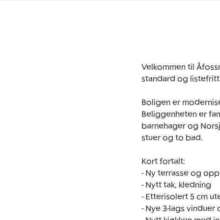
Velkommen til Åfossm
standard og listefritt
Boligen er modernisert
Beliggenheten er fami
barnehager og Norsjø
stuer og to bad.

Kort fortalt:

- Ny terrasse og opp
- Nytt tak, kledning

- Etterisolert 5 cm ut
- Nye 3-lags vinduer 