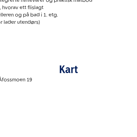
ntegrerte hvitevarer og praktisk matbod

 hvorav ett flislagt

lleren og på bad i 1. etg.

or lader utendørs)

Kart