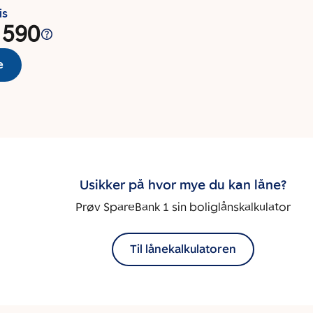
is
 590
e
Usikker på hvor mye du kan låne?
Prøv SpareBank 1 sin boliglånskalkulator
Til lånekalkulatoren