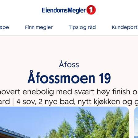
jøpe
Finn megler
Tips og råd
Kundeport
Åfoss
Åfossmoen 19
novert enebolig med svært høy finish og 
rd | 4 sov, 2 nye bad, nytt kjøkken og 