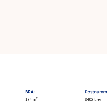
BRA:
Postnumm
2
134
m
3402
Lier