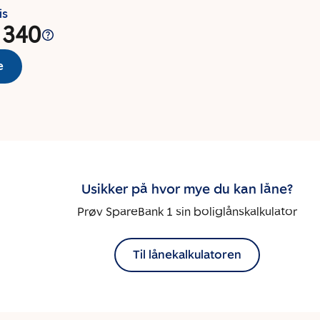
is
 340
e
Usikker på hvor mye du kan låne?
Prøv SpareBank 1 sin boliglånskalkulator
Til lånekalkulatoren