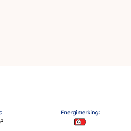
:
Energimerking:
2
m
G