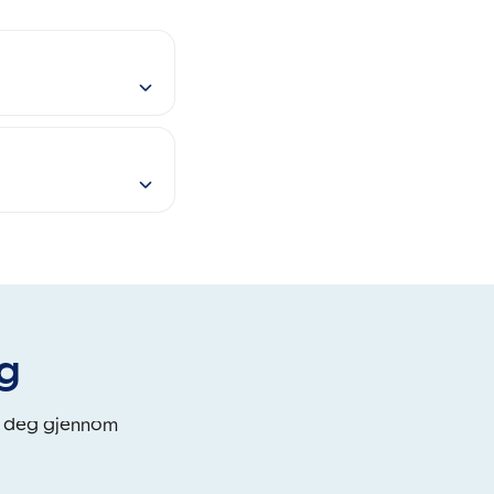
eg
i deg gjennom