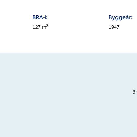
BRA-i:
Byggeår:
2
127
m
1947
Be