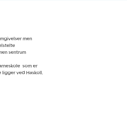
omgivelser men 
stelte 
en sentrum 

ligger ved Haskoll. 
