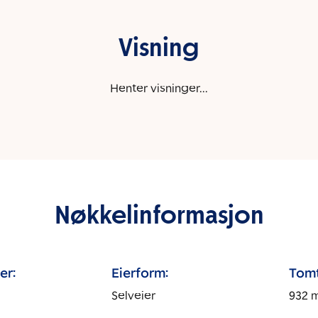
Visning
Henter visninger...
Nøkkelinformasjon
er:
Eierform:
Tomt
Selveier
932