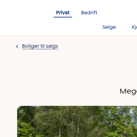
Gå til innholdet
Privat
Bedrift
Selge
K
Boliger til salgs
Mege