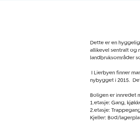
Dette er en hyggelig 
allikevel sentralt og
landbruksområder so
 I Lierbyen finner man et utvalg av butikker og servicetilbud. Her ligger Hegg barneskole  som er 
nybygget i 2015.  De
Boligen er innredet 
1.etasje: Gang, kjøkke
2.etasje: Trappegan