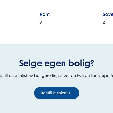
Rom:
Sove
3
2
Selge egen bolig?
still en e-takst av boligen din, så vet du hva du kan kjøpe f
Bestill e-takst