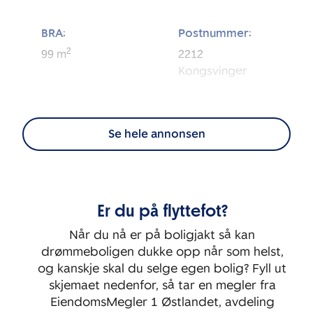
BRA:
Postnummer:
2
99
m
2212
Kongsvinger
Eierform:
Tomt:
2
Eierseksjon
6 588
m
Se hele annonsen
Energimerking:
BRA-i:
2
B - Lys grønn
94
m
Er du på flyttefot?
Byggeår:
Etasje:
2021
2
Når du nå er på boligjakt så kan
drømmeboligen dukke opp når som helst,
Rom:
Soverom:
og kanskje skal du selge egen bolig? Fyll ut
3
2
skjemaet nedenfor, så tar en megler fra
EiendomsMegler 1 Østlandet, avdeling