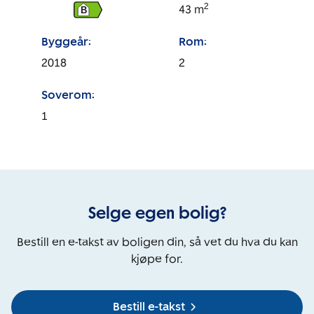
2
43
m
B
Byggeår:
Rom:
2018
2
Soverom:
1
Selge egen bolig?
Bestill en e-takst av boligen din, så vet du hva du kan
kjøpe for.
Bestill e-takst