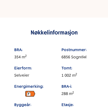
Nøkkelinformasjon
BRA:
Postnummer:
2
354
m
6856
Sogndal
Eierform:
Tomt:
2
Selveier
1 002
m
Energimerking:
BRA-i:
2
288
m
F
Byggeår:
Etasje: