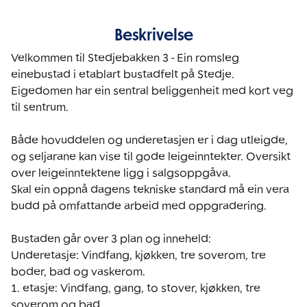
Beskrivelse
Velkommen til Stedjebakken 3 - Ein romsleg 
einebustad i etablart bustadfelt på Stedje. 
Eigedomen har ein sentral beliggenheit med kort veg 
til sentrum.

Både hovuddelen og underetasjen er i dag utleigde, 
og seljarane kan vise til gode leigeinntekter. Oversikt 
over leigeinntektene ligg i salgsoppgåva.

Skal ein oppnå dagens tekniske standard må ein vera 
budd på omfattande arbeid med oppgradering.

Bustaden går over 3 plan og inneheld:

Underetasje: Vindfang, kjøkken, tre soverom, tre 
boder, bad og vaskerom.

1. etasje: Vindfang, gang, to stover, kjøkken, tre 
soverom og bad.
