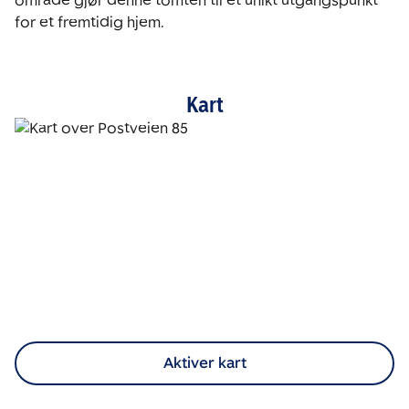
område gjør denne tomten til et unikt utgangspunkt 
for et fremtidig hjem.
Kart
Aktiver kart