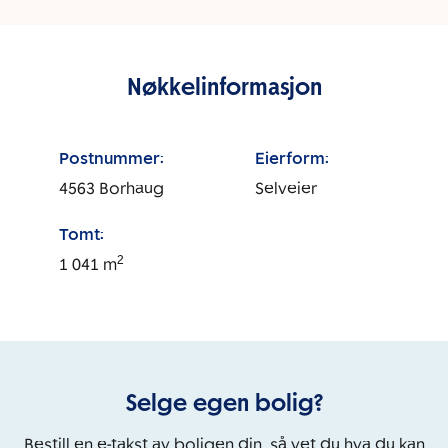
Nøkkelinformasjon
Postnummer:
Eierform:
4563
Borhaug
Selveier
Tomt:
2
1 041
m
Selge egen bolig?
Bestill en e-takst av boligen din, så vet du hva du kan