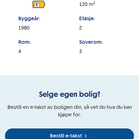
2
120
m
E
Byggeår:
Etasje:
1980
2
Rom:
Soverom:
4
3
Selge egen bolig?
Bestill en e-takst av boligen din, så vet du hva du kan
kjøpe for.
Bestill e-takst