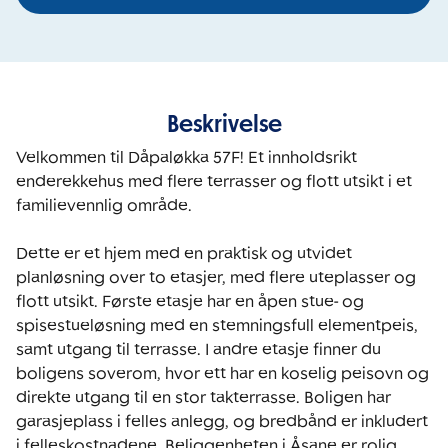
Beskrivelse
Velkommen til Dåpaløkka 57F! Et innholdsrikt 
enderekkehus med flere terrasser og flott utsikt i et 
familievennlig område.

Dette er et hjem med en praktisk og utvidet 
planløsning over to etasjer, med flere uteplasser og 
flott utsikt. Første etasje har en åpen stue- og 
spisestueløsning med en stemningsfull elementpeis, 
samt utgang til terrasse. I andre etasje finner du 
boligens soverom, hvor ett har en koselig peisovn og 
direkte utgang til en stor takterrasse. Boligen har 
garasjeplass i felles anlegg, og bredbånd er inkludert 
i felleskostnadene. Beliggenheten i Åsane er rolig, 