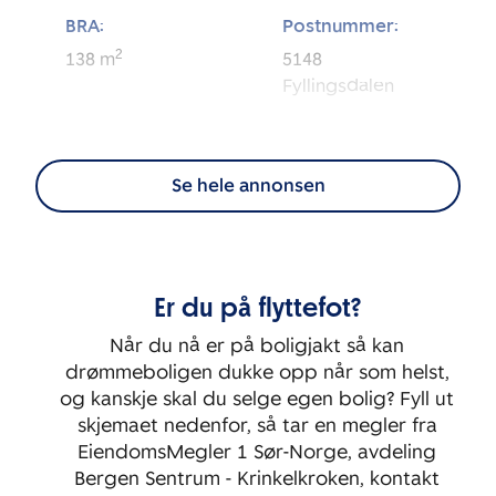
BRA:
Postnummer:
2
138
m
5148
Fyllingsdalen
Eierform:
Tomt:
2
Andel
34 126
m
Se hele annonsen
BRA-i:
Byggeår:
2
127
m
1974
Er du på flyttefot?
Etasje:
Rom:
2
5
Når du nå er på boligjakt så kan
drømmeboligen dukke opp når som helst,
Soverom:
og kanskje skal du selge egen bolig? Fyll ut
4
skjemaet nedenfor, så tar en megler fra
EiendomsMegler 1 Sør-Norge, avdeling
Bergen Sentrum - Krinkelkroken, kontakt