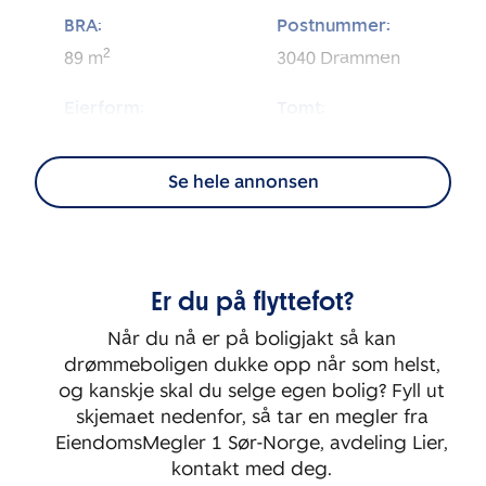
BRA:
Postnummer:
2
89
m
3040
Drammen
Eierform:
Tomt:
2
Andel
8 157
m
Se hele annonsen
Energimerking:
BRA-i:
2
69
m
G
Byggeår:
Etasje:
Er du på flyttefot?
1970
3
Når du nå er på boligjakt så kan
Rom:
Soverom:
drømmeboligen dukke opp når som helst,
3
2
og kanskje skal du selge egen bolig? Fyll ut
skjemaet nedenfor, så tar en megler fra
EiendomsMegler 1 Sør-Norge, avdeling Lier,
kontakt med deg.