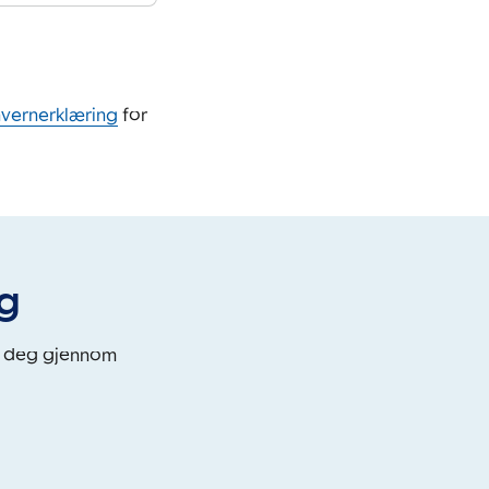
nvernerklæring
for
eg
i deg gjennom