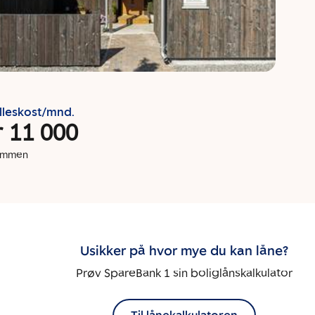
lleskost/mnd.
r 11 000
dommen
Usikker på hvor mye du kan låne?
Prøv SpareBank 1 sin boliglånskalkulator