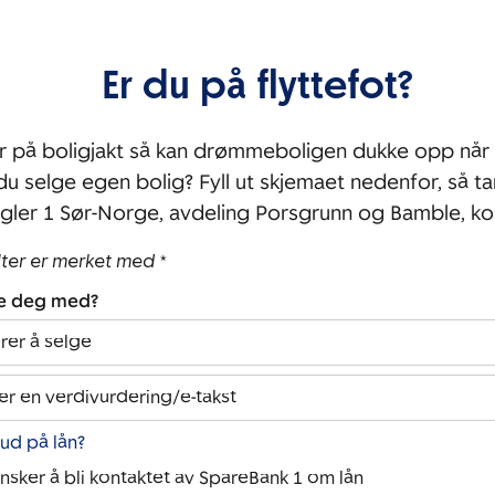
Er du på flyttefot?
r på boligjakt så kan drømmeboligen dukke opp når 
 du selge egen bolig? Fyll ut skjemaet nedenfor, så ta
er 1 Sør-Norge, avdeling Porsgrunn og Bamble, ko
lter er merket med *
pe deg med?
rer å selge
er en verdivurdering/e-takst
bud på lån?
ønsker å bli kontaktet av SpareBank 1 om lån