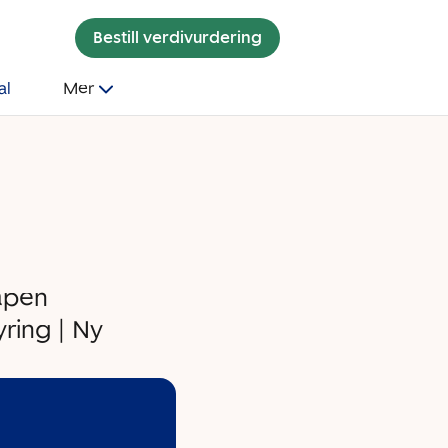
Bestill verdivurdering
al
Mer
åpen
yring | Ny