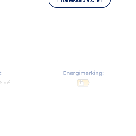
Til lånekalkulatoren
:
Energimerking:
2
6
m
E
rom: