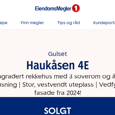
jøpe
Finn megler
Tips og råd
Kundeport
Gulset
Haukåsen 4E
gradert rekkehus med 3 soverom og 
sning | Stor, vestvendt uteplass | Vedf
fasade fra 2024!
SOLGT