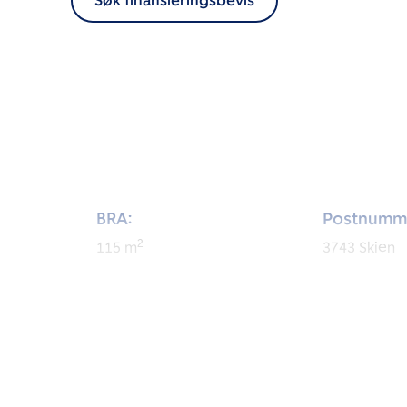
Søk finansieringsbevis
BRA:
Postnumm
2
115
m
3743
Skien
BRA-i:
Byggeår:
2
110
m
1979