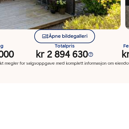
Åpne bildegalleri
ng
Totalpris
Fe
 000
kr 2 894 630
k
kt megler for salgsoppgave med komplett informasjon om eien