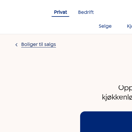
Gå til innholdet
Privat
Bedrift
Selge
K
Boliger til salgs
Opp
kjøkkenlø