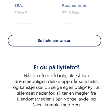
BRA:
Postnummer:
2
306
m
3740
Skien
Eierform:
Tomt:
2
Selveier
956
m
Se hele annonsen
Energimerking:
BRA-i:
2
263
m
C
Byggeår:
Soverom:
Er du på flyttefot?
1905
3
Når du nå er på boligjakt så kan
drømmeboligen dukke opp når som helst,
og kanskje skal du selge egen bolig? Fyll ut
skjemaet nedenfor, så tar en megler fra
EiendomsMegler 1 Sør-Norge, avdeling
Skien, kontakt med deg.