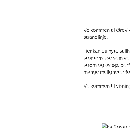
Velkommen til Ørevik
strandlinje.

Her kan du nyte still
stor terrasse som ven
strøm og avløp, per
mange muligheter for
Velkommen til visnin