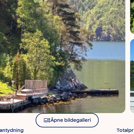
Åpne bildegalleri
santydning
Totalpr