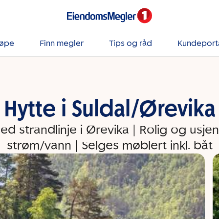
jøpe
Finn megler
Tips og råd
Kundeport
Hytte i Suldal/Ørevika
d strandlinje i Ørevika | Rolig og usje
strøm/vann | Selges møblert inkl. båt