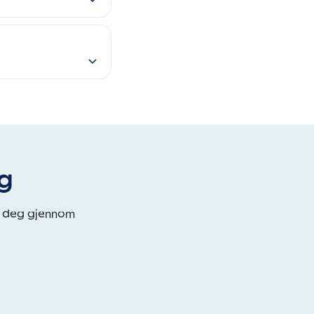
eg
i deg gjennom