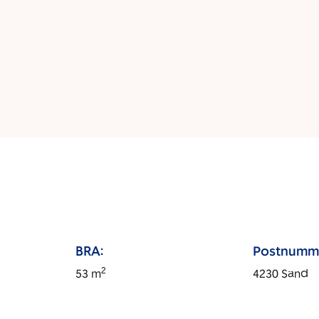
BRA:
Postnumm
2
53
m
4230
Sand