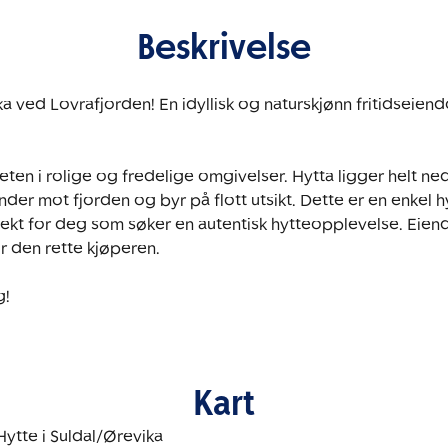
Beskrivelse
a ved Lovrafjorden! En idyllisk og naturskjønn fritidseie
heten i rolige og fredelige omgivelser. Hytta ligger helt n
der mot fjorden og byr på flott utsikt. Dette er en enkel hy
fekt for deg som søker en autentisk hytteopplevelse. Eie
 den rette kjøperen.

g!
Kart