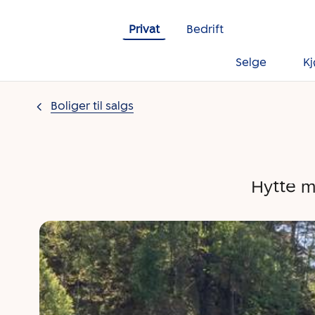
Gå til innholdet
Privat
Bedrift
Selge
K
Boliger til salgs
Hytte me