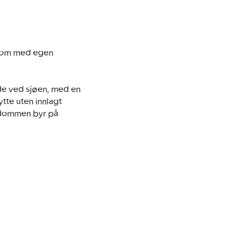
ndom med egen 
ede ved sjøen, med en 
tte uten innlagt 
ndommen byr på 