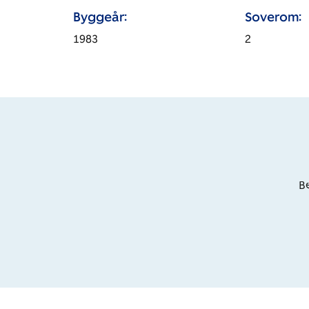
Byggeår:
Soverom:
1983
2
Be