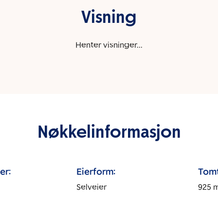
Visning
Henter visninger...
Nøkkelinformasjon
er:
Eierform:
Tomt
Selveier
925