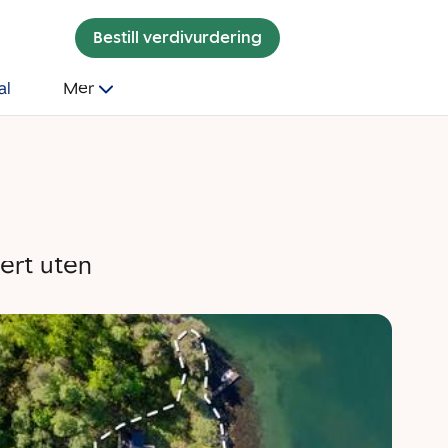
Bestill verdivurdering
al
Mer
nert uten