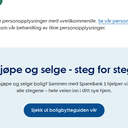
ine personopplysninger med uvedkommende.
Se vår perso
 om vår behandling av dine personopplysninger.
jøpe og selge - steg for st
 kjøpe og selge bolig? Sammen med SpareBank 1 hjelper v
alle stegene – hele veien inn i ditt nye hjem.
Sjekk ut boligbytteguiden vår