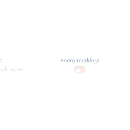
:
Energimerking:
2
m
, festet
F
rom: