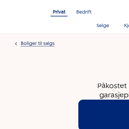
Gå til innholdet
Privat
Bedrift
Selge
K
Boliger til salgs
Påkostet 
garasjep