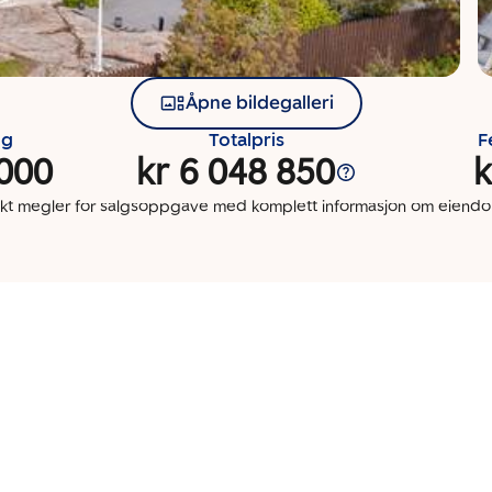
Åpne bildegalleri
ng
Totalpris
F
 000
kr 6 048 850
k
kt megler for salgsoppgave med komplett informasjon om eien