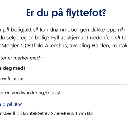
Er du på flyttefot?
r på boligjakt så kan drømmeboligen dukke opp når 
 du selge egen bolig? Fyll ut skjemaet nedenfor, så ta
Megler 1 Østfold Akershus, avdeling Halden, konta
lter er merket med *
pe deg med?
rer å selge
er en verdivurdering/e-takst
bud på lån?
ønsker å bli kontaktet av SpareBank 1 om lån