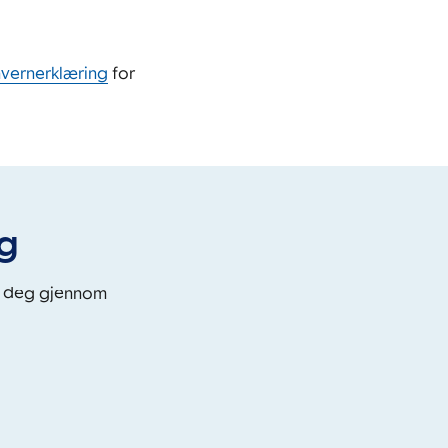
nvernerklæring
for
eg
i deg gjennom