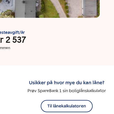
esteavgift/år
r 2 537
dommen
Usikker på hvor mye du kan låne?
Prøv SpareBank 1 sin boliglånskalkulator
Til lånekalkulatoren