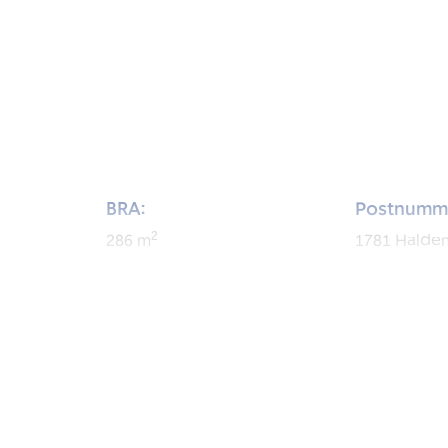
BRA:
Postnumm
2
286
m
1781
Halde
BRA-i:
2
162
m