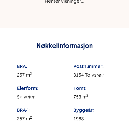
Henter visninger...
Nøkkelinformasjon
BRA:
Postnummer:
2
257
m
3154
Tolvsrød
Eierform:
Tomt:
2
Selveier
753
m
BRA-i:
Byggeår:
2
257
m
1988