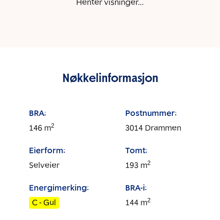
Henter visninger...
Nøkkelinformasjon
BRA:
Postnummer:
2
146
m
3014
Drammen
Eierform:
Tomt:
2
Selveier
193
m
Energimerking:
BRA-i:
2
C - Gul
144
m