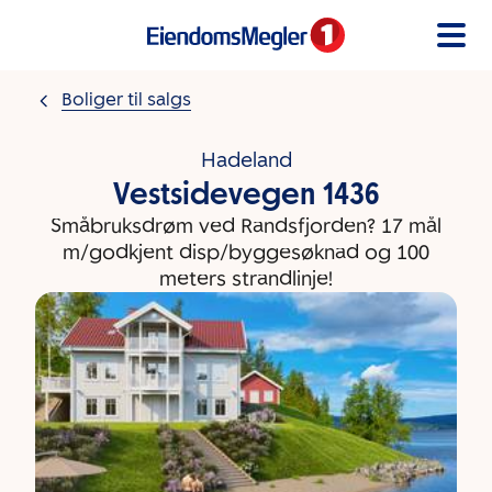
Gå til innholdet
Boliger til salgs
Hadeland
Vestsidevegen 1436
Småbruksdrøm ved Randsfjorden? 17 mål
m/godkjent disp/byggesøknad og 100
meters strandlinje!