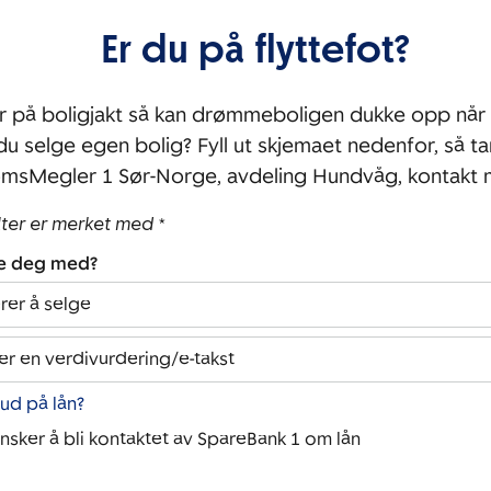
Er du på flyttefot?
r på boligjakt så kan drømmeboligen dukke opp når 
 du selge egen bolig? Fyll ut skjemaet nedenfor, så ta
msMegler 1 Sør-Norge, avdeling Hundvåg, kontakt
lter er merket med *
pe deg med?
rer å selge
er en verdivurdering/e-takst
bud på lån?
ønsker å bli kontaktet av SpareBank 1 om lån