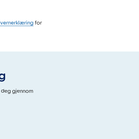
nvernerklæring
for
eg
i deg gjennom