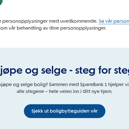
ine personopplysninger med uvedkommende.
Se vår perso
 om vår behandling av dine personopplysninger.
jøpe og selge - steg for st
 kjøpe og selge bolig? Sammen med SpareBank 1 hjelper v
alle stegene – hele veien inn i ditt nye hjem.
Sjekk ut boligbytteguiden vår