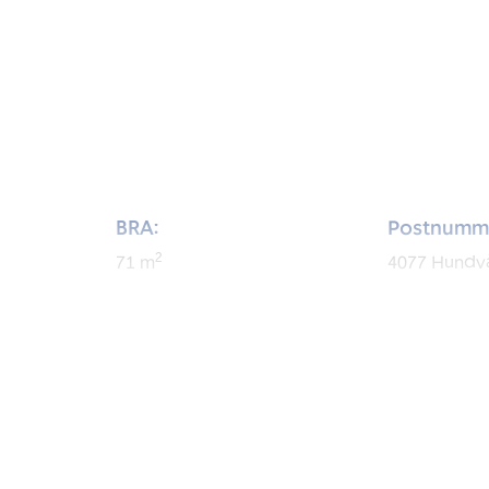
BRA:
Postnumm
2
71
m
4077
Hundv
BRA-i:
Byggeår:
2
68
m
2003