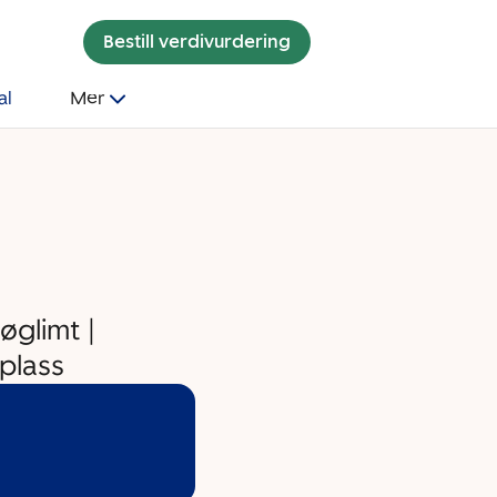
Bestill verdivurdering
al
Mer
øglimt |
splass