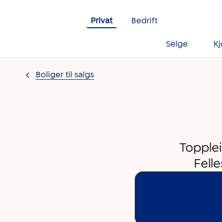
Gå til innholdet
Privat
Bedrift
Selge
K
Boliger til salgs
Topplei
Felle