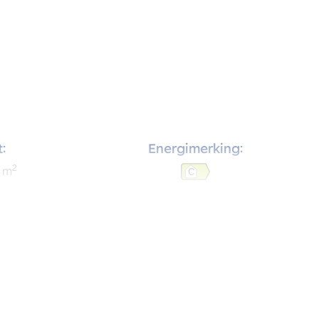
:
Energimerking:
2
m
C
:
Soverom:
2