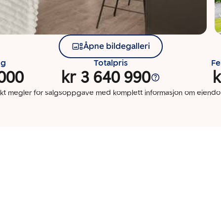
Åpne bildegalleri
ng
Totalpris
Fe
 000
kr 3 640 990
k
kt megler for salgsoppgave med komplett informasjon om eien