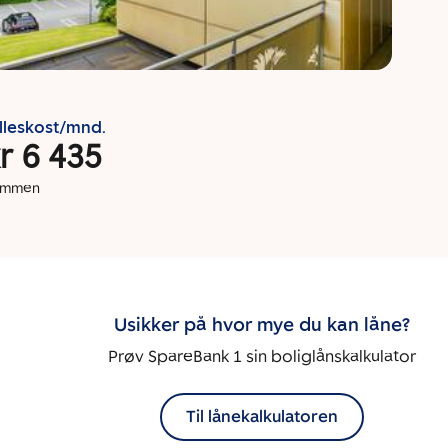
lleskost/mnd.
r 6 435
dommen
Usikker på hvor mye du kan låne?
Prøv SpareBank 1 sin boliglånskalkulator
Til lånekalkulatoren