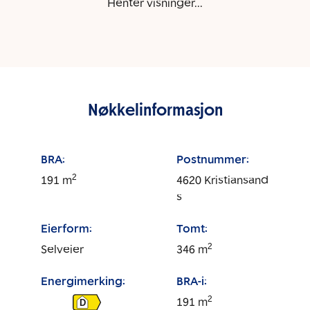
Henter visninger...
Nøkkelinformasjon
BRA:
Postnummer:
2
191
m
4620
Kristiansand
s
Eierform:
Tomt:
2
Selveier
346
m
Energimerking:
BRA-i:
2
191
m
D