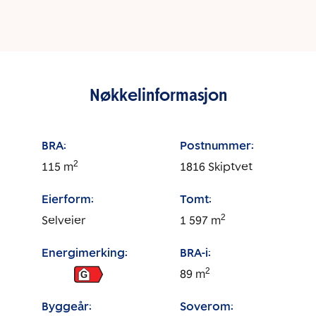
Nøkkelinformasjon
BRA:
Postnummer:
2
115
m
1816
Skiptvet
Eierform:
Tomt:
2
Selveier
1 597
m
Energimerking:
BRA-i:
2
89
m
G
Byggeår:
Soverom: