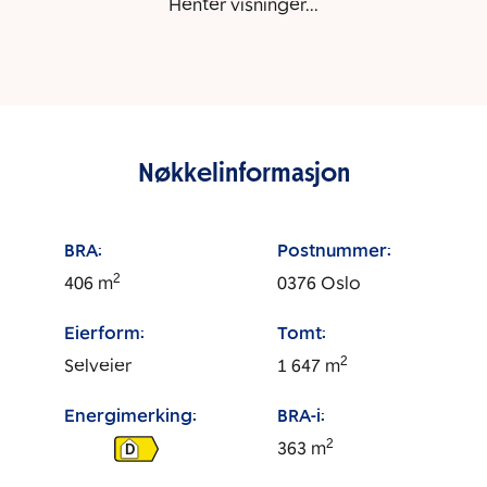
Henter visninger...
Nøkkelinformasjon
BRA:
Postnummer:
2
406
m
0376
Oslo
Eierform:
Tomt:
2
Selveier
1 647
m
Energimerking:
BRA-i:
2
363
m
D