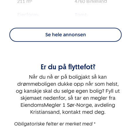
2
211
m
4760
Birkeland
Eierform:
Tomt:
2
Selveier
6 290
m
Se hele annonsen
Energimerking:
BRA-i:
2
211
m
E
Byggeår:
Rom:
Er du på flyttefot?
1930
7
Når du nå er på boligjakt så kan
Soverom:
drømmeboligen dukke opp når som helst,
5
og kanskje skal du selge egen bolig? Fyll ut
skjemaet nedenfor, så tar en megler fra
EiendomsMegler 1 Sør-Norge, avdeling
Kristiansand, kontakt med deg.
Obligatoriske felter er merket med *