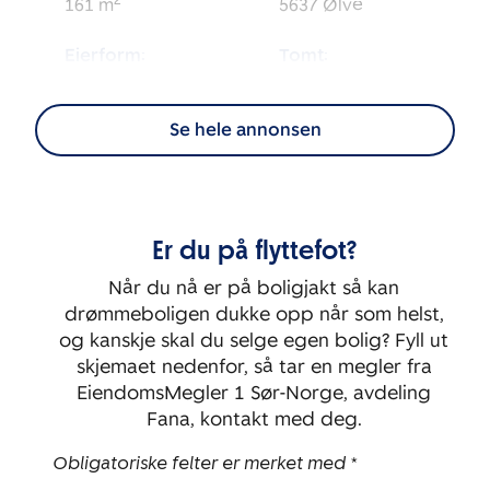
2
161
m
5637
Ølve
Eierform:
Tomt:
2
Selveier
1 125
m
Se hele annonsen
BRA-i:
Byggeår:
2
138
m
2013
Etasje:
Rom:
Er du på flyttefot?
1
6
Når du nå er på boligjakt så kan
Soverom:
drømmeboligen dukke opp når som helst,
4
og kanskje skal du selge egen bolig? Fyll ut
skjemaet nedenfor, så tar en megler fra
EiendomsMegler 1 Sør-Norge, avdeling
Fana, kontakt med deg.
Obligatoriske felter er merket med *