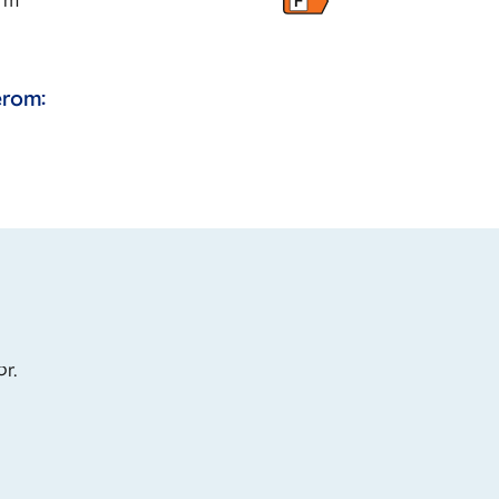
m
F
rom:
or.