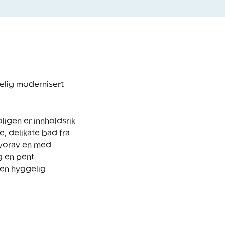
elig modernisert 
igen er innholdsrik 
 delikate bad fra 
hvorav en med 
 en pent 
en hyggelig 