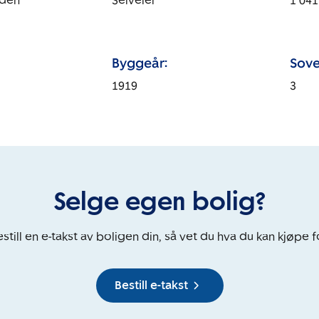
den
Selveier
1 041
Byggeår:
Sove
1919
3
Selge egen bolig?
still en e-takst av boligen din, så vet du hva du kan kjøpe f
Bestill e-takst