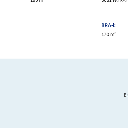
195
m
3681
Notod
BRA-i:
2
170
m
Be