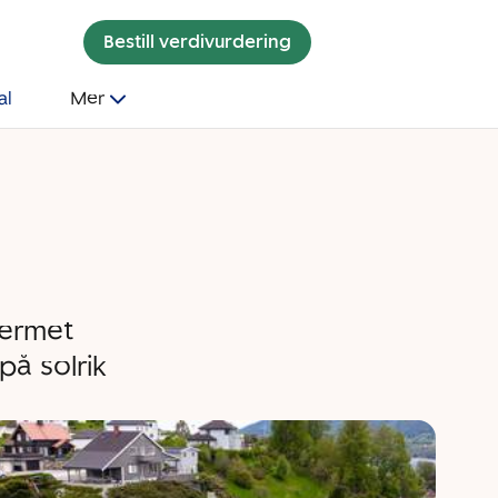
Bestill verdivurdering
al
Mer
jermet
på solrik