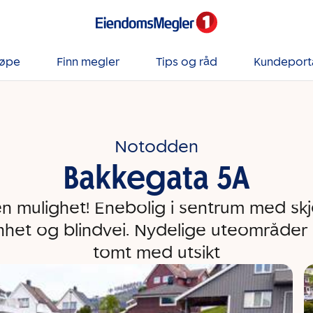
jøpe
Finn megler
Tips og råd
Kundeport
Notodden
Bakkegata 5A
en mulighet! Enebolig i sentrum med sk
het og blindvei. Nydelige uteområder 
tomt med utsikt