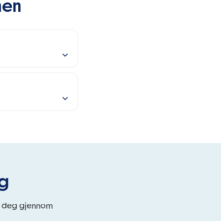
men
eg
i deg gjennom