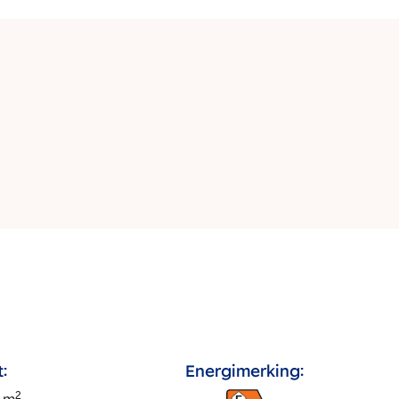
:
Energimerking:
2