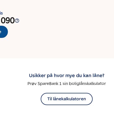
is
 090
e
Usikker på hvor mye du kan låne?
Prøv SpareBank 1 sin boliglånskalkulator
Til lånekalkulatoren