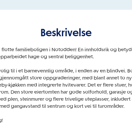
Beskrivelse
flotte familieboligen i Notodden! En innholdsrik og betyd
pparbeidet hage og sentral beliggenhet.

ig til i et barnevennlig område, i enden av en blindvei. Bol
 gjennomgått store oppgraderinger, med blant annet to nye,
by-kjøkken med integrerte hvitevarer. Det er flere stuer, 
om. Den store eiertomten har gode solforhold, garasje og
 plen, steinmurer og flere trivelige uteplasser, inkludert 
med gangavstand til sentrum og kort vei til turområder.

g!