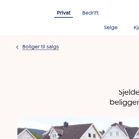
Gå til innholdet
Privat
Bedrift
Selge
K
Boliger til salgs
Sjeld
beliggen