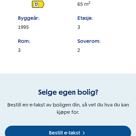
2
65
m
D
Byggeår:
Etasje:
1995
3
Rom:
Soverom:
3
2
Selge egen bolig?
Bestill en e-takst av boligen din, så vet du hva du kan
kjøpe for.
Bestill e-takst