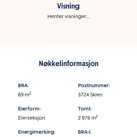
Visning
Henter visninger...
Nøkkelinformasjon
BRA:
Postnummer:
2
69
m
3724
Skien
Eierform:
Tomt:
2
Eierseksjon
2 976
m
Energimerking:
BRA-i: