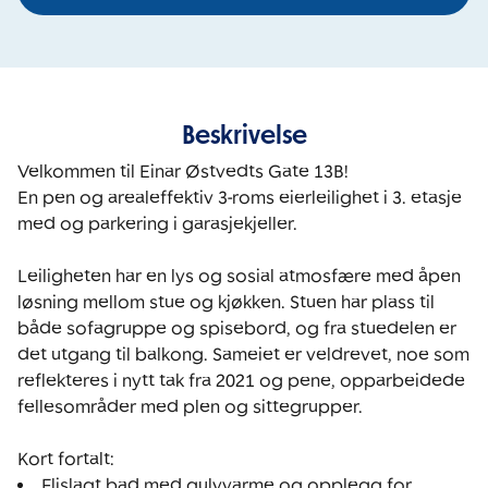
Beskrivelse
Velkommen til Einar Østvedts Gate 13B!

En pen og arealeffektiv 3-roms eierleilighet i 3. etasje 
med og parkering i garasjekjeller.

Leiligheten har en lys og sosial atmosfære med åpen 
løsning mellom stue og kjøkken. Stuen har plass til 
både sofagruppe og spisebord, og fra stuedelen er 
det utgang til balkong. Sameiet er veldrevet, noe som 
reflekteres i nytt tak fra 2021 og pene, opparbeidede 
fellesområder med plen og sittegrupper.

Flislagt bad med gulvvarme og opplegg for 