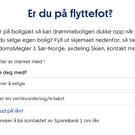
Er du på flyttefot?
r på boligjakt så kan drømmeboligen dukke opp når 
 du selge egen bolig? Fyll ut skjemaet nedenfor, så ta
domsMegler 1 Sør-Norge, avdeling Skien, kontakt m
lter er merket med *
pe deg med?
rer å selge
er en verdivurdering/e-takst
bud på lån?
ønsker å bli kontaktet av SpareBank 1 om lån