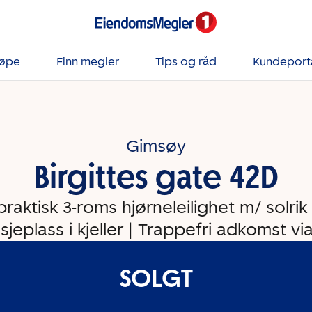
jøpe
Finn megler
Tips og råd
Kundeport
Gimsøy
Birgittes gate 42D
praktisk 3-roms hjørneleilighet m/ solrik
jeplass i kjeller | Trappefri adkomst vi
SOLGT