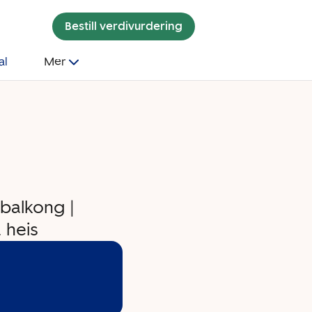
Bestill verdivurdering
al
Mer
 balkong |
a heis