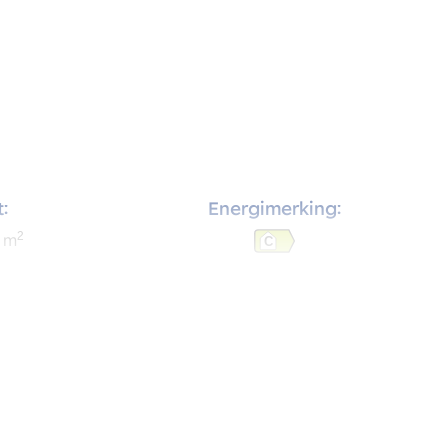
:
Energimerking:
2
m
C
:
Soverom:
2