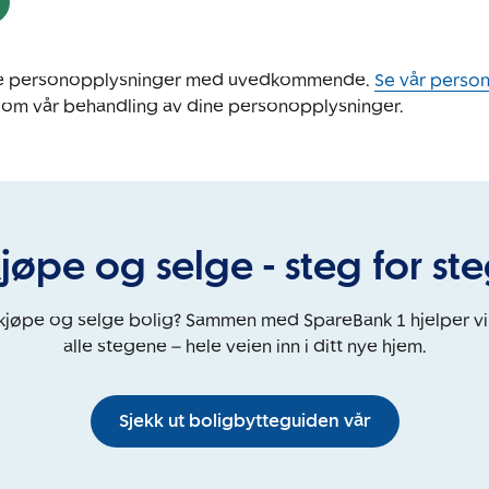
ine personopplysninger med uvedkommende.
Se vår perso
 om vår behandling av dine personopplysninger.
jøpe og selge - steg for st
 kjøpe og selge bolig? Sammen med SpareBank 1 hjelper v
alle stegene – hele veien inn i ditt nye hjem.
Sjekk ut boligbytteguiden vår