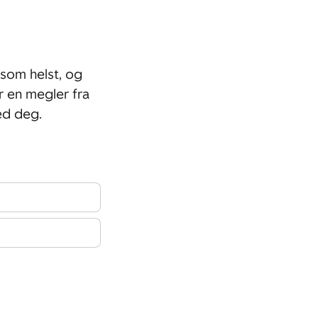
som helst, og
r en megler fra
ed deg.