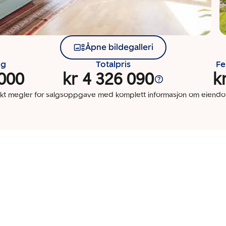
Åpne bildegalleri
ng
Totalpris
Fe
 000
kr 4 326 090
k
kt megler for salgsoppgave med komplett informasjon om eien