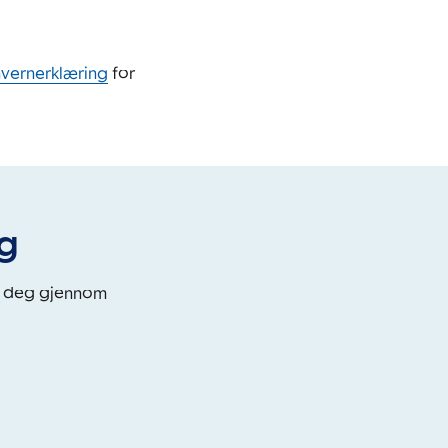
nvernerklæring
for
eg
i deg gjennom