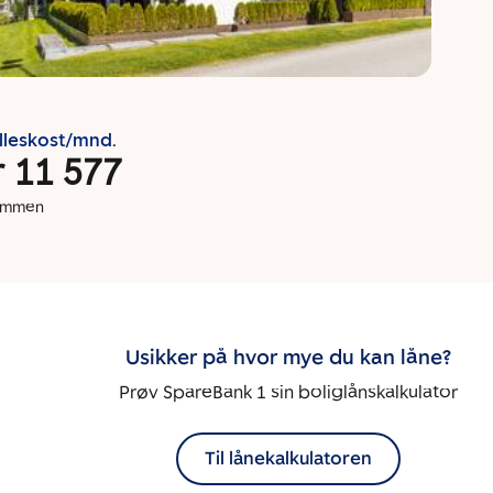
lleskost/mnd.
r 11 577
dommen
Usikker på hvor mye du kan låne?
Prøv SpareBank 1 sin boliglånskalkulator
Til lånekalkulatoren