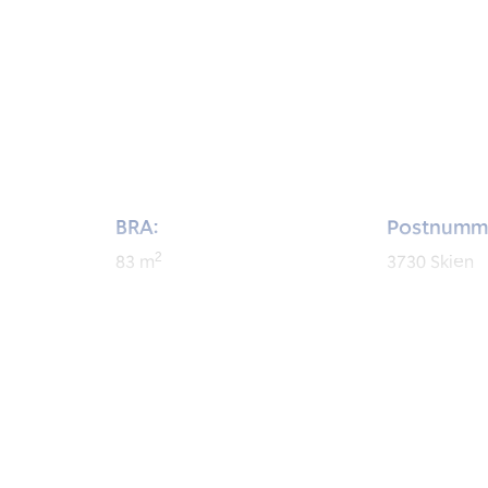
BRA:
Postnumm
2
83
m
3730
Skien
BRA-i:
Byggeår:
2
78
m
2016