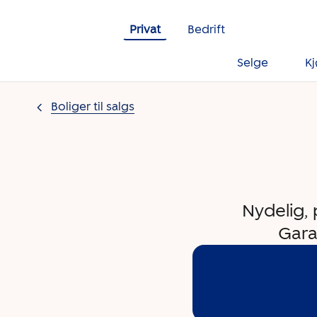
Gå til innholdet
Privat
Bedrift
Selge
K
Boliger til salgs
Nydelig, 
Garas