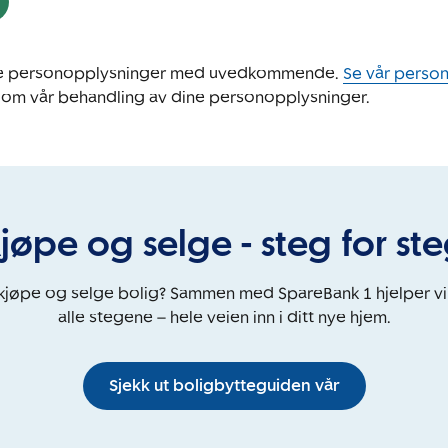
ine personopplysninger med uvedkommende.
Se vår perso
 om vår behandling av dine personopplysninger.
jøpe og selge - steg for st
 kjøpe og selge bolig? Sammen med SpareBank 1 hjelper v
alle stegene – hele veien inn i ditt nye hjem.
Sjekk ut boligbytteguiden vår