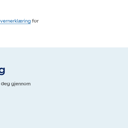
nvernerklæring
for
eg
i deg gjennom