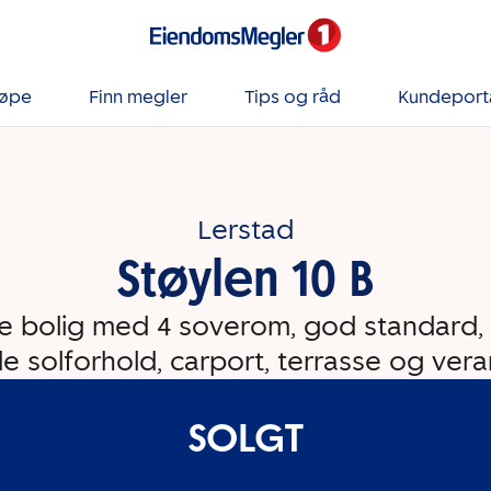
jøpe
Finn megler
Tips og råd
Kundeport
Lerstad
Støylen 10 B
de bolig med 4 soverom, god standard, fi
e solforhold, carport, terrasse og vera
SOLGT