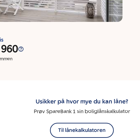
is
 960
dommen
Usikker på hvor mye du kan låne?
Prøv SpareBank 1 sin boliglånskalkulator
Til lånekalkulatoren