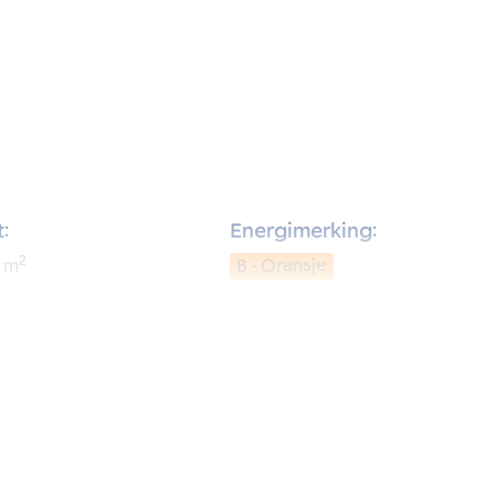
:
Energimerking:
2
m
B - Oransje
rom: