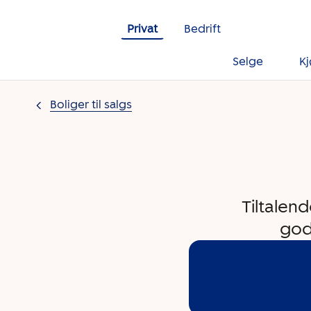
Gå til innholdet
Privat
Bedrift
Selge
K
Boliger til salgs
Tiltalen
god