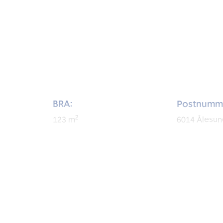
BRA:
Postnumm
2
123
m
6014
Ålesu
BRA-i:
Byggeår:
2
115
m
2017