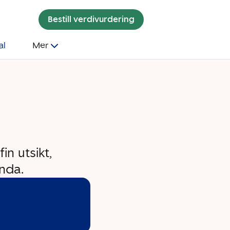
Bestill verdivurdering
al
Mer
n utsikt,
nda.