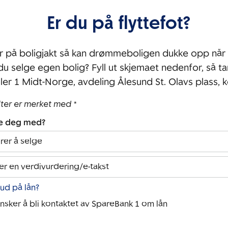
Er du på flyttefot?
r på boligjakt så kan drømmeboligen dukke opp når 
 du selge egen bolig? Fyll ut skjemaet nedenfor, så ta
r 1 Midt-Norge, avdeling Ålesund St. Olavs plass, 
lter er merket med *
pe deg med?
rer å selge
er en verdivurdering/e-takst
bud på lån?
ønsker å bli kontaktet av SpareBank 1 om lån