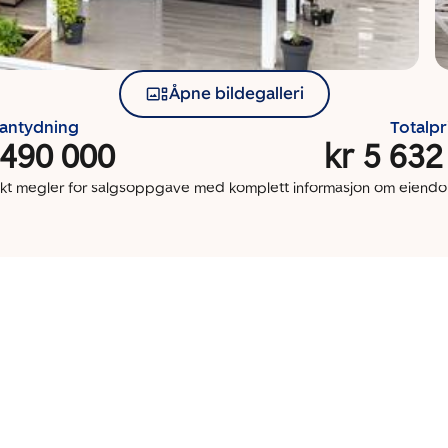
Åpne bildegalleri
santydning
Totalpr
 490 000
kr 5 632
kt megler for salgsoppgave med komplett informasjon om eien