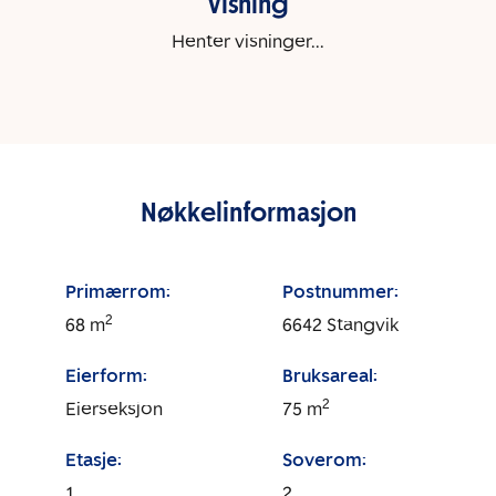
Visning
Henter visninger...
Nøkkelinformasjon
Primærrom:
Postnummer:
2
68
m
6642
Stangvik
Eierform:
Bruksareal:
2
Eierseksjon
75
m
Etasje:
Soverom:
1
2