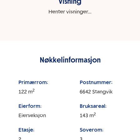
Visning
Henter visninger...
Nøkkelinformasjon
Primærrom:
Postnummer:
2
122
m
6642
Stangvik
Eierform:
Bruksareal:
2
Eierseksjon
143
m
Etasje:
Soverom:
2
3