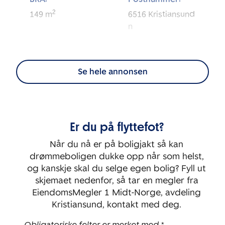
2
149
m
6516
Kristiansund
n
Eierform:
Tomt:
2
Selveier
938
m
Se hele annonsen
Energimerking:
BRA-i:
2
105
m
E
Er du på flyttefot?
Byggeår:
Soverom:
1970
3
Når du nå er på boligjakt så kan
drømmeboligen dukke opp når som helst,
og kanskje skal du selge egen bolig? Fyll ut
skjemaet nedenfor, så tar en megler fra
EiendomsMegler 1 Midt-Norge, avdeling
Kristiansund, kontakt med deg.
Obligatoriske felter er merket med *