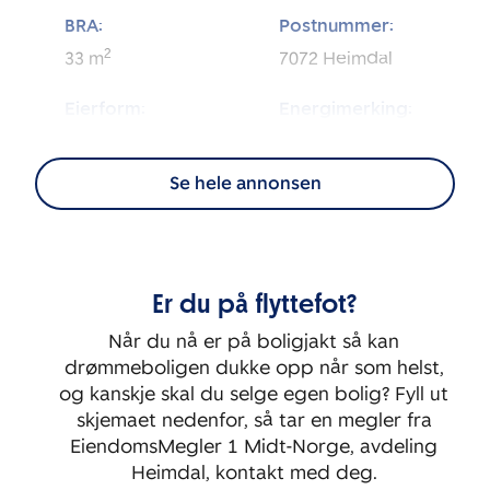
BRA:
Postnummer:
2
33
m
7072
Heimdal
Eierform:
Energimerking:
Eierseksjon
B
Se hele annonsen
BRA-i:
Byggeår:
2
29
m
2020
Etasje:
Er du på flyttefot?
4
Når du nå er på boligjakt så kan
drømmeboligen dukke opp når som helst,
og kanskje skal du selge egen bolig? Fyll ut
skjemaet nedenfor, så tar en megler fra
EiendomsMegler 1 Midt-Norge, avdeling
Heimdal, kontakt med deg.