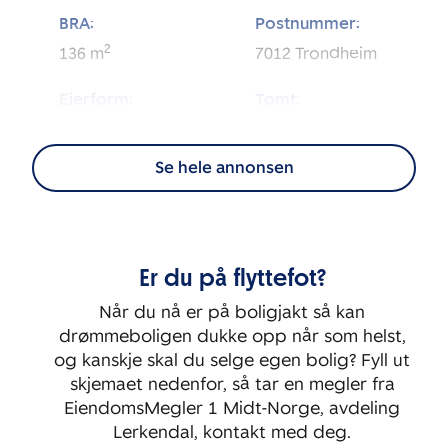
BRA:
Postnummer:
2
136
m
7012
Trondheim
Eierform:
Tomt:
2
Eierseksjon
505
m
Se hele annonsen
Energimerking:
BRA-i:
2
120
m
F
Byggeår:
Etasje:
Er du på flyttefot?
1912
1
Når du nå er på boligjakt så kan
Rom:
Soverom:
drømmeboligen dukke opp når som helst,
4
3
og kanskje skal du selge egen bolig? Fyll ut
skjemaet nedenfor, så tar en megler fra
EiendomsMegler 1 Midt-Norge, avdeling
Lerkendal, kontakt med deg.