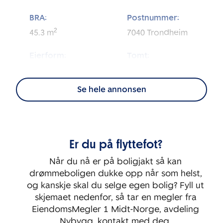
BRA:
Postnummer:
2
45.3
m
7040
Trondheim
Eierform:
Tomt:
2
Andel
6 981
m
Se hele annonsen
BRA-i:
Byggeår:
2
42.8
m
2026
Etasje:
Rom:
Er du på flyttefot?
4
2
Når du nå er på boligjakt så kan
Soverom:
drømmeboligen dukke opp når som helst,
1
og kanskje skal du selge egen bolig? Fyll ut
skjemaet nedenfor, så tar en megler fra
EiendomsMegler 1 Midt-Norge, avdeling
Nybygg, kontakt med deg.