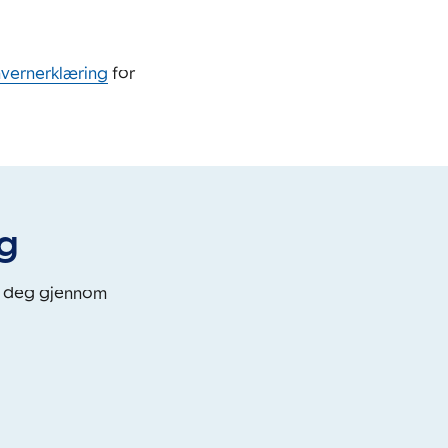
nvernerklæring
for
eg
i deg gjennom