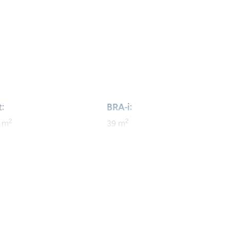
:
BRA-i:
2
2
m
39
m
rom: