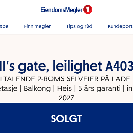
jøpe
Finn megler
Tips og råd
Kundeport
I's gate, leilighet A403
LTALENDE 2-ROMS SELVEIER PÅ LADE 
. etasje | Balkong | Heis | 5 års garanti | i
2027
SOLGT