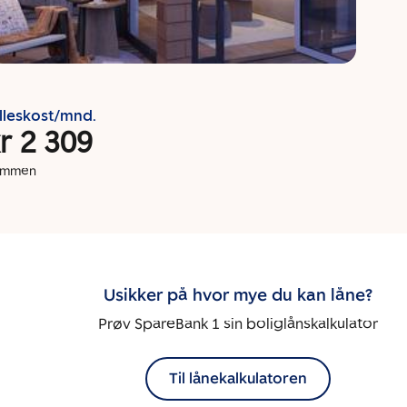
lleskost/mnd.
r 2 309
dommen
Usikker på hvor mye du kan låne?
Prøv SpareBank 1 sin boliglånskalkulator
Til lånekalkulatoren