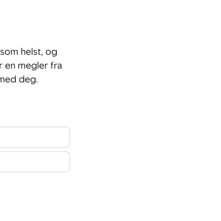
som helst, og
r en megler fra
 med deg.