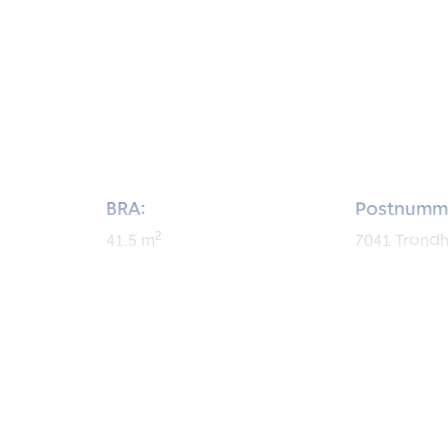
BRA:
Postnumm
2
41.5
m
7041
Trond
Byggeår:
Etasje:
2027
4