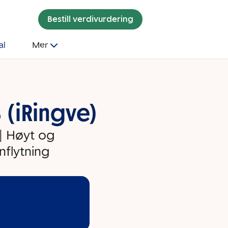
Bestill verdivurdering
al
Mer
 (iRingve)
| Høyt og
nnflytning