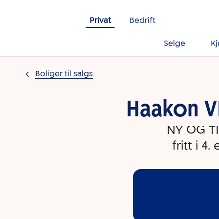
Gå til innholdet
Privat
Bedrift
Selge
K
Boliger til salgs
Haakon VI
NY OG TI
fritt i 4