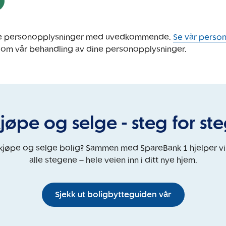
ine personopplysninger med uvedkommende.
Se vår perso
 om vår behandling av dine personopplysninger.
jøpe og selge - steg for st
 kjøpe og selge bolig? Sammen med SpareBank 1 hjelper v
alle stegene – hele veien inn i ditt nye hjem.
Sjekk ut boligbytteguiden vår