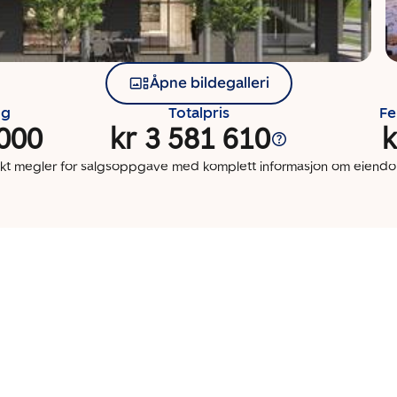
Åpne bildegalleri
ng
Totalpris
Fe
 000
kr 3 581 610
k
kt megler for salgsoppgave med komplett informasjon om eien